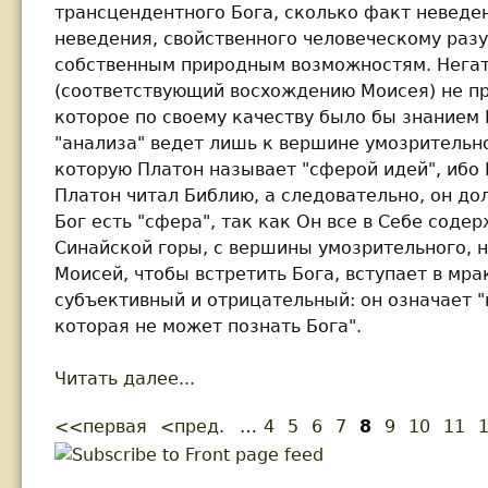
трансцендентного Бога, сколько факт неведе
неведения, свойственного человеческому раз
собственным природным возможностям. Негат
(соответствующий восхождению Моисея) не пр
которое по своему качеству было бы знанием 
"анализа" ведет лишь к вершине умозрительног
которую Платон называет "сферой идей", ибо 
Платон читал Библию, а следовательно, он до
Бог есть "сфера", так как Он все в Себе соде
Синайской горы, с вершины умозрительного, н
Моисей, чтобы встретить Бога, вступает в мра
субъективный и отрицательный: он означает "
которая не может познать Бога".
Читать далее...
about Лосский В.H. По образу 
<<первая
<пред.
…
4
5
6
7
8
9
10
11
Pages