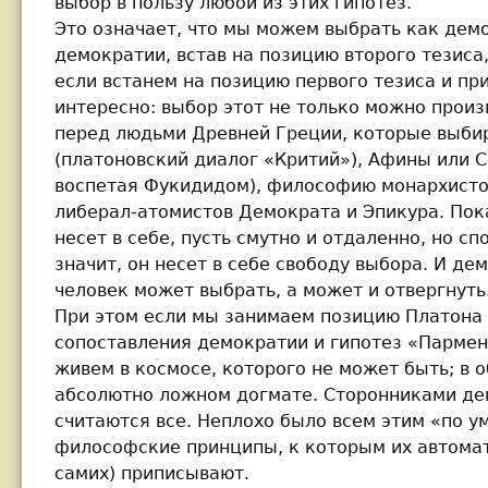
выбор в пользу любой из этих гипотез.
Это означает, что мы можем выбрать как дем
демократии, встав на позицию второго тезиса
если встанем на позицию первого тезиса и пр
интересно: выбор этот не только можно произв
перед людьми Древней Греции, которые выби
(платоновский диалог «Критий»), Афины или С
воспетая Фукидидом), философию монархисто
либерал-атомистов Демократа и Эпикура. Пока
несет в себе, пусть смутно и отдаленно, но с
значит, он несет в себе свободу выбора. И де
человек может выбрать, а может и отвергнуть
При этом если мы занимаем позицию Платона 
сопоставления демократии и гипотез «Пармен
живем в космосе, которого не может быть; в 
абсолютно ложном догмате. Сторонниками де
считаются все. Неплохо было всем этим «по у
философские принципы, к которым их автомати
самих) приписывают.