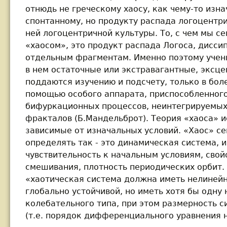
отнюдь не греческому хаосу, как чему-то изн
спонтанному, но продукту распада логоцентр
ней логоцентричной культуры. То, с чем мы с
«хаосом», это продукт распада Логоса, дисси
отдельным фрагментам. Именно поэтому учены
в нем остаточные или экстравагантные, эксц
поддаются изучению и подсчету, только в бо
помощью особого аппарата, приспособленного
бифуркационных процессов, неинтегрируемых 
фракталов (Б.Мандельброт). Теория «хаоса» 
зависимые от изначальных условий. «Хаос» се
определять так - это динамическая система,
чувствительность к начальным условиям, свой
смешивания, плотность периодических орбит.
«хаотическая система должна иметь нелинейн
глобально устойчивой, но иметь хотя бы одну
колебательного типа, при этом размерность с
(т.е. порядок дифференциального уравнения н