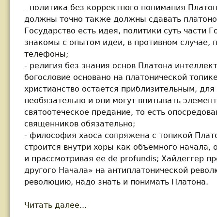
- политика без корректного понимания Платон
должны точно также должны сдавать платоно
Государство есть идея, политики суть части 
знакомы с опытом идеи, в противном случае, 
телефоны;
- религия без знания основ Платона интеллек
богословие основано на платонической топике
христианство остается приблизительным, для
необязательно и они могут впитывать элемен
святоотеческое предание, то есть опосредова
священников обязательно;
- философия хаоса сопряжена с топикой Плат
строится внутри хоры как объемного начала,
и прассмотривая ее de profundis; Хайдеггер 
другого Начала» на антиплатонической револ
революцию, надо знать и понимать Платона.
Читать далее...
about Дугин А.Г. Актуальность