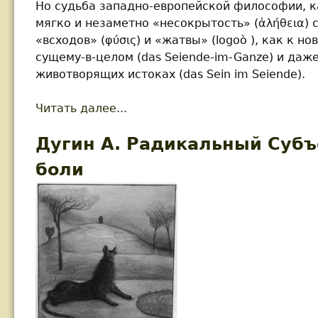
Но судьба западно-европейской философии, к
мягко и незаметно «несокрытость» (ἀλήθεια) 
«всходов» (φύσις) и «жатвы» (logoò ), как к н
сущему-в-целом (das Seiende-im-Ganze) и даж
животворящих истоках (das Sein im Seiende).
Читать далее...
about Дугин А. Мартин Хайдегг
Дугин А. Радикальный Субъ
боли