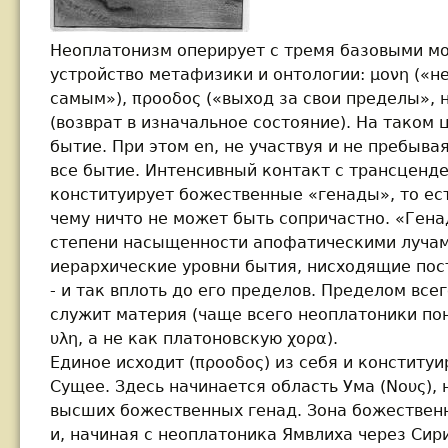
Неоплатонизм оперирует с тремя базовыми 
устройство метафизики и онтологии: μονη («
самым»), προοδος («выход за свои пределы», н
(возврат в изначальное состояние). На таком
бытие. При этом en, не участвуя и не пребывая
все бытие. Интенсивный контакт с трансценд
конституирует божественные «генады», то ест
чему ничто не может быть сопричастно. «Ген
степени насыщенности апофатическими луча
иерархические уровни бытия, нисходящие пост
- и так вплоть до его пределов. Пределом все
служит материя (чаще всего неоплатоники по
υλη, а не как платоновскую χορα).
Единое исходит (προοδος) из себя и конститу
Сущее. Здесь начинается область Ума (Νους),
высших божественных генад. Зона божествен
и, начиная с неоплатоника Ямвлиха через Сир