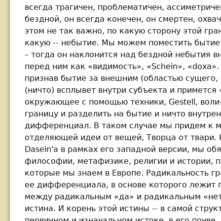
всегда трагичен, проблематичен, ассиметриче
бездной, он всегда конечен, он смертен, охва
этом не так важно, по какую сторону этой гр
какую -- небытие. Мы можем поместить бытие 
– тогда он наклонится над бездной небытия 
перед ним как «видимость», «Schein», «doxa»
признав бытие за внешним (областью сущего, 
(ничто) всплывет внутри субъекта и примется
окружающее с помощью техники, Gestell, воли
границу и разделить на бытие и ничто внутре
дифференциал. В таком случае мы придем к м
отделяющей идеи от вещей, Творца от твари. 
Dasein'а в рамках его западной версии, мы об
философии, метафизике, религии и истории, п
которые мы знаем в Европе. Радикальность г
ее дифференциала, в основе которого лежит
между радикальным «да» и радикальным «нет»
истина. И корень этой истины -- в самой структ
первичном и изначальном истоке, в его почве,