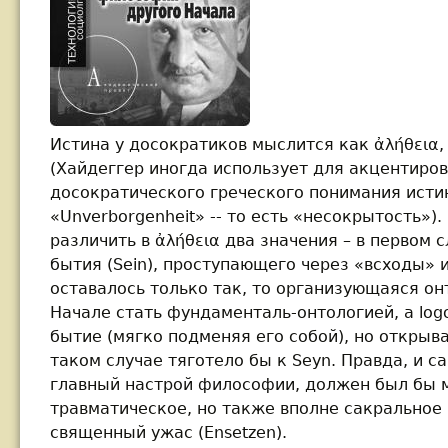
Истина у досократиков мыслится как ἀλήθεια,
(Хайдеггер иногда использует для акцентиров
досократического греческого понимания исти
«Unverborgenheit» -- то есть «несокрытость»)
различить в ἀλήθεια два значения – в первом 
бытия (Sein), проступающего через «всходы» и
оставалось только так, то организующаяся он
Начале стать фундаменталь-онтологией, а logo
бытие (мягко подменяя его собой), но открывал
таком случае тяготело бы к Seyn. Правда, и с
главный настрой философии, должен был бы м
травматическое, но также вполне сакральное 
священный ужас (Ensetzen).