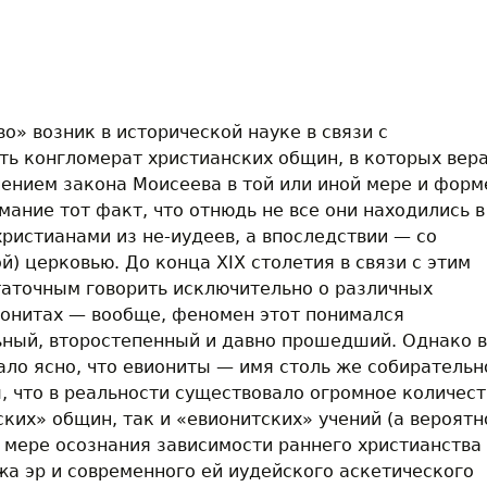
» возник в исторической на­уке в связи с
ь конгломерат христиан­ских общин, в которых вера
ением за­кона Моисеева в той или иной мере и форм
мание тот факт, что отнюдь не все они находились в
христианами из не-иудеев, а впоследствии — со
ой) церковью. До конца XIX столетия в связи с этим
аточным говорить исклю­чительно о различных
ионитах — вооб­ще, феномен этот понимался
ный, вто­ростепенный и давно прошедший. Однако в
ало ясно, что евиониты — имя столь же собирательн
 что в реальности существовало огром­ное количест
ких» общин, так и «еви­онитских» учений (а вероятн
о мере осознания зависимости раннего христианства
жа эр и современного ей иудейского аскетического