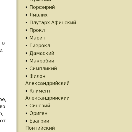
Порфирий
Ямвлих
Плутарх Афинский
Прокл
Марин
 в
Гиерокл
е,
Дамаский
Макробий
Симпликий
Филон
Александрийский
Климент
Александрийский
ое,
Синезий
во
Ориген
о,
 от
Евагрий
Понтийский