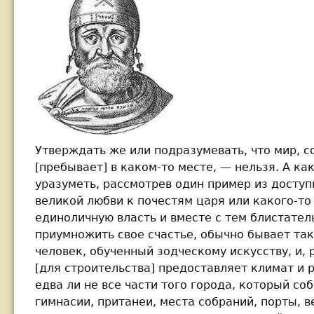
Утверждать же или подразумевать, что мир, с
[пребывает] в каком-то месте, — нельзя. А к
уразуметь, рассмотрев один пример из доступ
великой любви к почестям царя или какого-то
единоличную власть и вместе с тем блистате
приумножить свое счастье, обычно бывает так
человек, обученный зодческому искусству, и,
[для строительства] предоставляет климат и р
едва ли не все части того города, который со
гимнасии, пританеи, места собраний, порты, в