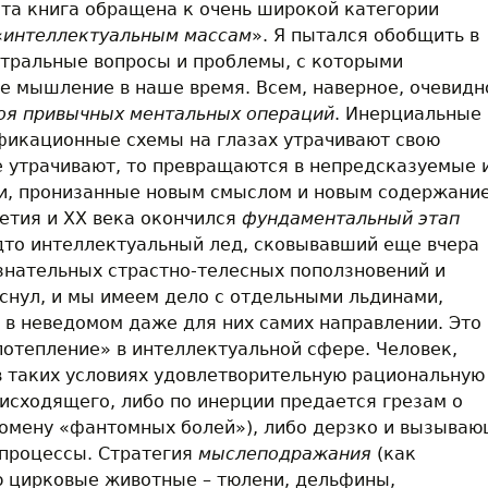
эта книга обращена к очень широкой категории
«
интеллектуальным массам
». Я пытался обобщить в
нтральные вопросы и проблемы, с которыми
е мышление в наше время. Всем, наверное, очевидн
оя привычных ментальных операций
. Инерциальные
фикационные схемы на глазах утрачивают свою
не утрачивают, то превращаются в непредсказуемые 
, пронизанные новым смыслом и новым содержани
етия и ХХ века окончился
фундаментальный этап
удто интеллектуальный лед, сковывавший еще вчера
знательных страстно-телесных поползновений и
еснул, и мы имеем дело с отдельными льдинами,
в неведомом даже для них самих направлении. Это
потепление» в интеллектуальной сфере. Человек,
в таких условиях удовлетворительную рациональную
исходящего, либо по инерции предается грезам о
омену «фантомных болей»), либо дерзко и вызыва
процессы. Стратегия
мыслеподражания
(как
ю цирковые животные – тюлени, дельфины,