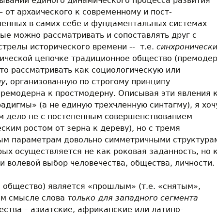
тывании единого динамического процесса развития
 от архаического к современному и пост-
ченных в самих себе и фундаментальных системах
ые можно рассматривать и сопоставлять друг с
стрелы исторического времени -- т.е.
синхронически
гической цепочке традиционное общество (премодер
то рассматривать как социологическую или
му
, организованную по строгому принципу
премодерна к простмодерну. Описывая эти явления 
адигмы» (а не единую трехчленную синтагму), я хоч
ем дело не с постепенным совершенствованием
ским ростом от зерна к дереву), но с тремя
ым параметрам довольно симметричными структура
ых осуществляется не как роковая заданность, но 
и волевой выбор человечества, общества, личности.
общество) является «прошлым» (т.е. «снятым»,
ом смысле слова
только для западного сегмента
ества – азиатские, африканские или латино-