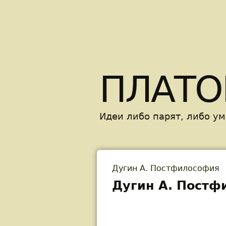
ПЛАТО
Идеи либо парят, либо у
Дугин А. Постфилософия
You are here
Дугин А. Постф