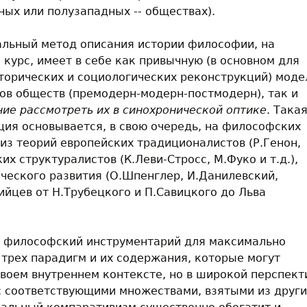
ных или полузападных -- обществах).
альный метод описания истории философии, на
курс, имеет в себе как привычную (в основном для
торических и социологических реконструкций) моде
ов обществ (премодерн-модерн-постмодерн), так и
ие рассмотреть их в синохронической оптике
. Така
ия основывается, в свою очередь, на философских
из теорий европейских традиционалистов (Р.Генон,
ких структуралистов (К.Леви-Стросс, М.Фуко и т.д.),
ческого развития (О.Шпенглер, И.Данилевский,
ийцев от Н.Трубецкого и П.Савицкого до Льва
м философский инструментарий для максимально
 трех парадигм и их содержания, которые могут
своем внутреннем контексте, но в широкой перспект
с соответствующими множествами, взятыми из други