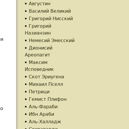
Августин
Василий Великий
Григорий Нисский
Григорий
Назианзин
ия
Немесий Эмесский
Дионисий
Ареопагит
Максим
Исповедник
Скот Эриугена
Михаил Пселл
Петрици
Гемист Плифон
Аль-Фараби
во
Ибн Араби
Аль-Халладж