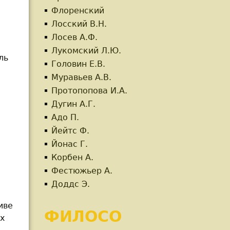
Флоренский
Лосский В.Н.
Лосев А.Ф.
Лукомский Л.Ю.
ль
Головин Е.В.
Муравьев А.В.
я
Протопопова И.А.
Дугин А.Г.
Адо П.
Йейтс Ф.
Йонас Г.
Корбен А.
Фестюжьер А.
Доддс Э.
иве
ФИЛОСО
х