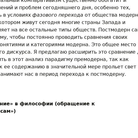
мальный компаративизм существенно обогатит и
лений и проблем сегодняшнего дня, особенно тех,
ь в условиях
фазового перехода
от общества модерн
котором живут сегодня многие страны Запада и
ияет на все остальные типы обществ. Постмодерн с
ому, чтобы постоянно проводить сравнения своих
понятиями и категориями модерна. Это общее место
о дискурса. Я предлагаю расширить это сравнение 
ить в этот анализ парадигму премодерна, так как
 ее содержанию в значительной мере прольет свет 
занимают нас в период перехода к постмодерну.
ение» в философии (обращение к
сам»)