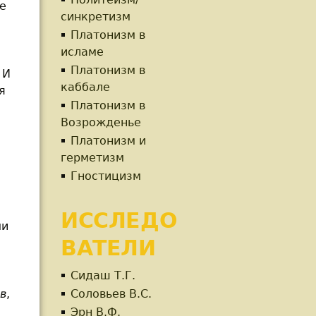
ее
синкретизм
й
Платонизм в
исламе
Платонизм в
 И
каббале
я
Платонизм в
Возрожденье
Платонизм и
герметизм
Гностицизм
ИССЛЕДО
ми
ВАТЕЛИ
Сидаш Т.Г.
в
,
Соловьев В.С.
Эрн В.Ф.