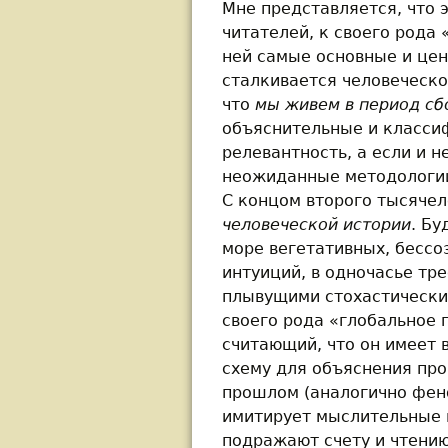
Мне представляется, что 
читателей, к своего рода 
ней самые основные и це
сталкивается человеческо
что
мы живем в период сб
объяснительные и класси
релевантность, а если и 
неожиданные методологии
С концом второго тысячел
человеческой истории
. Б
море вегетативных, бессо
интуиций, в одночасье тр
плывущими стохастически 
своего рода «глобальное 
считающий, что он имеет 
схему для объяснения про
прошлом (аналогично фен
имитирует мыслительные 
подражают счету и чтени