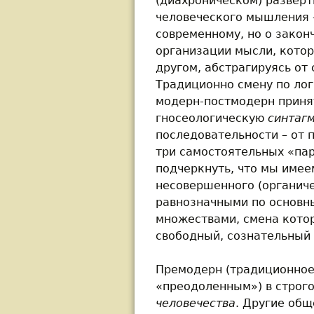
(диахроническом) развер
человеческого мышления –
современному, но о закон
организации мысли, котор
другом, абстрагируясь от 
Традиционно смену по ло
модерн-постмодерн приня
гносеологическую
синтаг
последовательности – от 
три самостоятельных «пар
подчеркнуть, что мы име
несовершенного (органиче
равнозначными по основн
множествами, смена котор
свободный, сознательный 
Премодерн (традиционное 
«преодоленным») в строг
человечества
. Другие общ