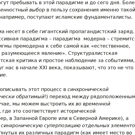
гут пребывать в этой парадигме и до сего дня. Бол
енностный выбор
в пользу сохранения именно тако
 например, поступают исламские фундаменталисты.
а несет в себе гигантский пропагандистский заряд.
ссивная парадигма – парадигма модерна – стремитс
игмы премодерна к себе самой как «естественное,
й разумеющееся явление». Структуралистская
тская критика и простое наблюдение за событиями,
 нас в начале XXI века, показывают, что это не что
ние
.
описывать этот процесс в
синхронической
ически обратимый
!) переход между рядоположенны
учае, мы можем выстроить их
во временной
, где это соответствует исторической
ер, в Запанной Европе или в Северной Америке), а
к
синхроническую суперпозицию отдельных элементо
пнутых их различных парадигм (как имеет место во