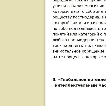
парадигм. Такой парадиг
уточнит анализ многих яв
которые дают о себе знат
обществу постмодерна, в 
который так или иначе вл
по себе подталкивает к т
понятий или категорий с 
любого постмодернистског
трех парадигм, т.е. включ
внимательное обращение к
на те процессы, которые 
3. «Глобальное потепл
«интеллектуальным мас