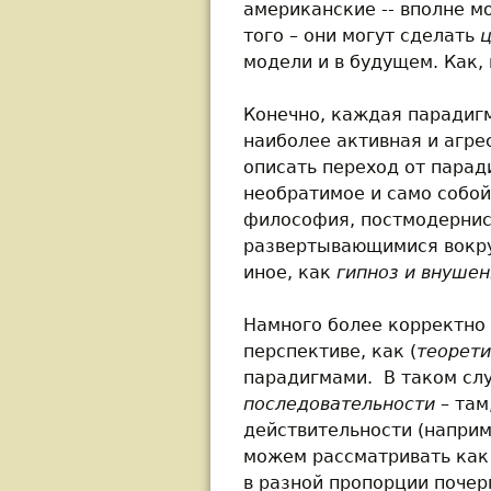
американские -- вполне мо
того – они могут сделать
ц
модели и в будущем. Как,
Конечно, каждая парадигм
наиболее активная и агре
описать переход от парад
необратимое и само собо
философия, постмодернис
развертывающимися вокруг
иное, как
гипноз и внуше
Намного более корректно 
перспективе, как (
теорет
парадигмами. В таком сл
последовательности
– там
действительности (наприм
можем рассматривать ка
в разной пропорции почер