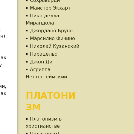
Сохраварди
Майстер Экхарт
Пико делла
Мирандола
.
Джордано Бруно
н)
Марсилио Фичино
Николай Кузанский
Парацельс
как
Джон Ди
у
Агриппа
Неттесгеймский
ми,
ПЛАТОНИ
как
ЗМ
Платонизм в
христианстве
Политеизм/