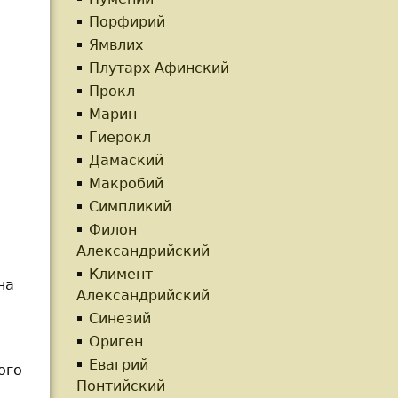
Порфирий
Ямвлих
Плутарх Афинский
Прокл
Марин
Гиерокл
Дамаский
Макробий
Симпликий
Филон
Александрийский
Климент
на
Александрийский
Синезий
Ориген
Евагрий
ого
Понтийский