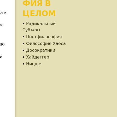
ФИЯ В
ЦЕЛОМ
а к
Радикальный
ам
Субъект
Постфилософия
Философия Хаоса
до
Досократики
и
Хайдеггер
Ницше