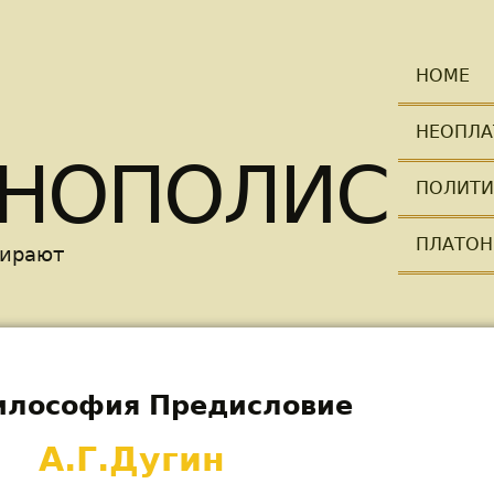
Skip to main content
HOME
НЕОПЛА
НОПОЛИС
ПОЛИТИ
ПЛАТОН
мирают
илософия Предисловие
А.Г.Дугин