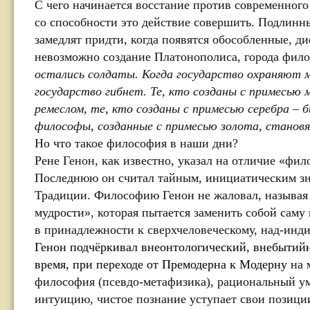
С чего начинается восстание против современного
со способности это действие совершить. Подлинн
замедлят придти, когда появятся обособленные, 
невозможно создание Платонополиса, города фил
остались солдаты. Когда государство охраняют 
государство гибнет. Те, кто созданы с примесью
ремеслом, те, кто созданы с примесью серебра –
философы, созданные с примесью золота, станов
Но что такое философия в наши дни?
Рене Генон, как известно, указал на отличие «фи
Последнюю он считал тайным, инициатическим з
Традиции. Философию Генон не жаловал, называя
мудрости», которая пытается заменить собой саму
в принадлежности к сверхчеловеческому, над-инд
Генон подчёркивал внеонтологический, внебытий
время, при переходе от Премодерна к Модерну
на 
философия (псевдо-метафизика), рациональный у
интуицию, чистое познание уступает свои позиции