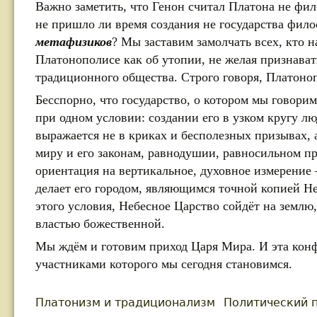
Важно заметить, что Генон считал Платона не фи
не пришло ли время создания не государства фил
метафизиков
? Мы заставим замолчать всех, кто 
Платонополисе как об утопии, не желая признават
традиционного общества. Строго говоря, Платоноп
Бесспорно, что государство, о котором мы говори
при одном условии: создании его в узком кругу л
выражается не в криках и бесполезных призывах,
миру и его законам, равнодушии, равносильном пр
ориентация на вертикальное, духовное измерение 
делает его городом, являющимся точной копией Н
этого условия, Небесное Царство сойдёт на землю, 
властью божественной.
Мы ждём и готовим приход Царя Мира. И эта конфе
участниками которого мы сегодня становимся.
Платонизм и традиционализм
Политический 