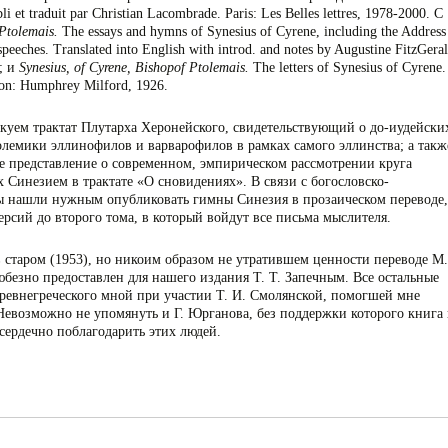
li et traduit par Christian Lacombrade. Paris: Les Belles lettres, 1978-2000. С
Ptolemais.
The essays and hymns of Synesius of Cyrene, including the Address
speeches. Translated into English with introd. and notes by Augustine FitzGeral
; и
Synesius, of Cyrene, Bishopof Ptolemais.
The letters of Synesius of Cyrene.
don: Humphrey Milford, 1926.
уем трактат Плутарха Херо­нейского, свидетельствующий о до-иудейски
лемики эллинофилов и варварофилов в рам­ках самого эллинства; а такж
щие представление о современном, эмпирическом рассмотрении круга
Синезием в тракта­те «О сновидениях». В связи с богословско-
ы нашли нужным опубликовать гимны Синезия в прозаическом переводе,
­сий до второго тома, в который войдут все письма мыслителя.
 старом (1953), но никоим образом не утратившем ценности переводе М.
юбезно предоставлен для нашего издания Т. Т. Запечным. Все остальные
ревнегреческого мной при участии Т. И. Смолянской, помог­шей мне
Невозможно не упо­мянуть и Г. Юрганова, без поддержки которого книга 
 сердечно поблагодарить этих людей.