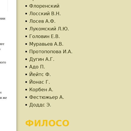
Флоренский
Лосский В.Н.
ении
Лосев А.Ф.
Лукомский Л.Ю.
Головин Е.В.
Муравьев А.В.
лее
у
Протопопова И.А.
Дугин А.Г.
ного
Адо П.
Йейтс Ф.
Йонас Г.
Корбен А.
н
Фестюжьер А.
ря же
Доддс Э.
ФИЛОСО