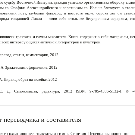
шего судьбу Восточной Империи, дважды успеш­но организовывал оборону элли
м св. Феофила Александрийского и соратником св. Иоанна Златоуста в стол
хновенный поэт, глубокий философ; в возрасте около со­рока лет он стано
ро­да тогдашней Ливии — явив себя столь же безупречным иерар­хом, ско
ившиеся трактаты и гим­ны мыслителя. Книга содержит в себе материалы, ц
и всех интересующихся ан­тичной литературой и культурой.
перевод, статья, комментарии, 2012
 А. Зражевская, оформление, 2012
А. Пирвиц, образ на вклейке, 2012
. Д. Сапожникова, редактура, 2012 ISBN: 9-785-4386-5132-1 © «
т переводчика и составителя
все сохранившиеся трак­таты и гимны Синезия. Перевод выполнен по