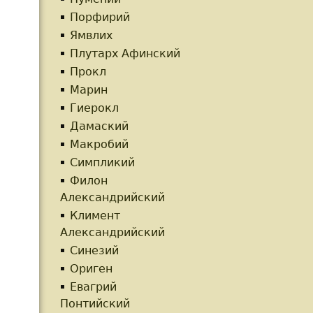
Порфирий
Ямвлих
Плутарх Афинский
Прокл
Марин
Гиерокл
Дамаский
Макробий
Симпликий
Филон
Александрийский
Климент
Александрийский
Синезий
Ориген
Евагрий
Понтийский