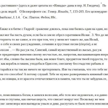
4
шь растивших» (здесь и далее цитаты из «Илиады» даны в пер. Н. Гнедича).
По
5
в дела людей.
О Беллерофонте см.: Гомер.
Илиада,
7, 155-205. Его целомудрие 
7
Анабазис,
I. 1.4.
См.: Платон.
Федон,
89с.
 Также и в битве с Гидрой: сражение длилось, пока они бились один на один, но
9
акл мог бы пасть духом, если бы и сам не обрел соратником Иолая
. 3. Что до м
ерпеть то же самое, и это при том, что у меня нет такого же, как Иолай,
 о себе и своих рассуждениях, сочиняю я грустные песни (ελεγεία), а не
10
олосам
. — Но раз уж ты, Синезий, самый мужественный из лысых, раз уж
е придающим значения своему несчастью, но, напротив, выскакивающим впере
 лбы, словно бы лысина была, как некое благо, предметом твоей гордости, то
, как корабль в гавани, уподобься Одис­сею, снесшему бесстыдство рабынь и
остарайся и ты так же ничего не претерпевать. Или ты считаешь, что это тебе не
 на это способен! А потому слушай. Тебе не нужно раз­ворачивать книжный сви
а, но изящна, и ее красота отпечатлевается в памяти, так что ты не забудешь ее,
но, помолившись богам, я за­нялся волосами, ибо тело мое недомогало, и я давно
чены и спутаны, как овечья шерсть, что свисает вокруг ног. Поскольку же мои
хуже: шевелюра моя выглядела уныло и дико, распу­тать ее было почти невозмо