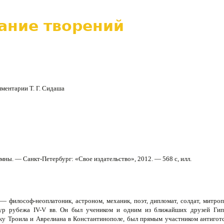
ание творений
мментарии Т. Г. Сидаша
мны. — Санкт-Петербург: «Свое издательство», 2012. — 568 с, илл.
 — философ-неоплатоник, астроном, механик, поэт, дипломат, солдат, митро
ур рубежа IV-V вв. Он был уче­ником и одним из ближайших друзей Гип
ку Троила и Аврелиана в Константинопо­ле, был прямым участником антигот