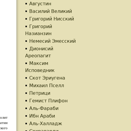
Августин
Василий Великий
Григорий Нисский
Григорий
Назианзин
Немесий Эмесский
Дионисий
Ареопагит
Максим
Исповедник
Скот Эриугена
Михаил Пселл
Петрици
Гемист Плифон
Аль-Фараби
Ибн Араби
полит
атии
Аль-Халладж
ского