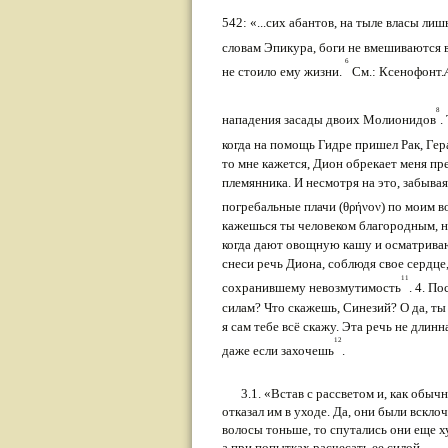
542: «...сих абантов, на тыле власы ли
словам Эпикура, боги не вмешиваются 
6
не стоило ему жизни.
См.: Ксенофонт.
8
нападения засады двоих Молионидов
.
когда на по­мощь Гидре пришел Рак, Гер
то мне кажется, Дион обрекает меня прет
племянника. И несмотря на это, забывая
погребальные плачи (θρήνον) по моим в
кажешься ты человеком благородным, н
когда дают овощную кашу и осматривают
снеси речь Дио­на, соблюдя свое сердце
11
сохранившему невозмути­мость
. 4. П
силам? Что скажешь, Синезий? О да, ты
я сам тебе всё скажу. Эта речь не длинн
12
даже если захочешь
.
3.1. «Встав с рассветом и, как обыч
отказал им в уходе. Да, они были вскло
волосы тоньше, то спута­лись они еще 
а при попытках расчесать ее силой