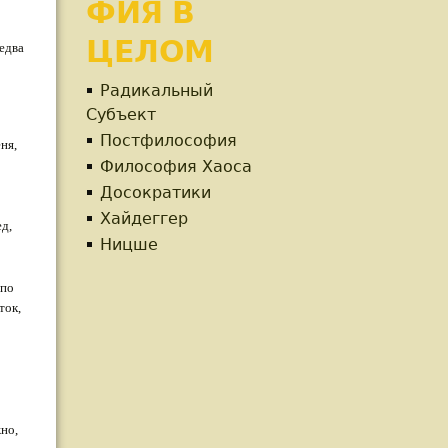
ФИЯ В
ЦЕЛОМ
едва
Радикальный
Субъект
Постфилософия
еня,
Философия Хаоса
Досократики
Хайдеггер
д,
Ницше
 по
ток,
жно,