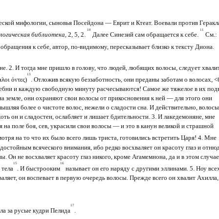
ой мифологии, сыновья Посейдона — Еврит и Ктеат. Воевали против Геракл
10
11
огическая библиотека,
2, 5, 2.
Далее Синезий сам обращается к себе.
См.:
обращения к себе, автор, по-видимому, пересказыва­ет близко к тексту Диона.
не. 2. И тогда мне пришло в голову, что людей, любящих волосы, следует хвали
13
λοι όντες)
. Отложив всякую беззабот­ность, они преданы заботам о волосах, 
ребни и каждую свободную минуту расчесывают­ся! Самое же тяжелое в их под
 на земле, они охраняют свои волосы от прикосновения к ней — для этого они
ш­ляя более о чистоте волос, нежели о сладости сна. И действительно, волосы
хоть он и сладостен, ослабляет и лишает бдительности. 3. И лакедемоняне, мне
я на поле боя, сев, украсили свои во­лосы — и это в канун великой и страшной
смотря на то что их было всего лишь триста, готови­лись встретить Царя! 4. Мне
 достойным всяческого внимания, ибо редко восхваляет он кра­соту глаз и отню
. Он не восхваляет красоту глаз никого, кроме Агамемнона, да и в этом случае
15
16
 тела
. И бы­строоким
называет он его наряду с другими эллинами. 5. Ноу все
аляет, он воспевает в первую очередь волосы. Прежде всего он хвалит Ахилла,
17
ила за русые кудри Пелида
.