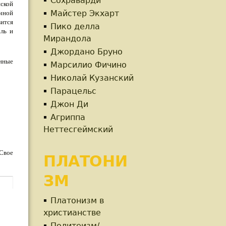
Сохраварди
нской
Майстер Экхарт
ичной
вится
Пико делла
ль и
Мирандола
Джордано Бруно
енные
Марсилио Фичино
Николай Кузанский
Парацельс
Джон Ди
Агриппа
Неттесгеймский
Свое
ПЛАТОНИ
ЗМ
Платонизм в
христианстве
Политеизм/