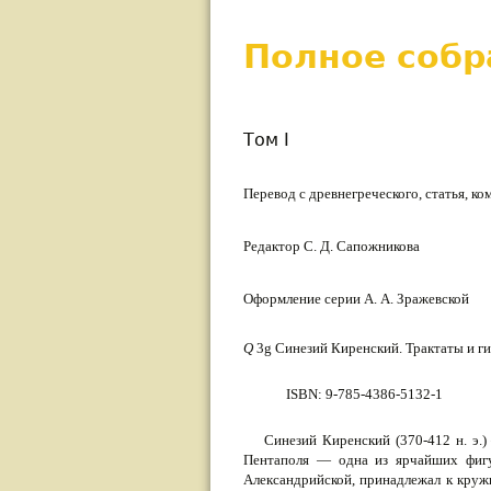
Полное собр
Том I
Перевод с древнегреческого, статья, ко
Редактор С. Д. Сапожникова
Оформление серии А. А. Зражевской
Q
3g Синезий Киренский. Трактаты и ги
ISBN: 9-785-4386-5132-1
Синезий Киренский (370-412 н. э.)
Пента­поля — одна из ярчайших фиг
Александрийской, принадлежал к круж