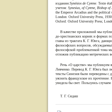
изданию:
Synésios de Cyrene.
Texte étab
учетом:
Synesius, of Cyrene, Bishop of 
the Emperor Arcadius and the political 
London: Oxford University Press, 1930
Oxford: Oxford University Press; Lon
В качестве приложений мы публик
до-христианских корнях и формах по
главы из трактата К. Г. Юнга, даю­
философских вопросов, обсуждаемых 
философской пробле­матикой тома м
отложив публикацию метрических вер
Речь «О царстве» мы публикуем в
Левченко. Пе­ревод К. Г. Юнга был л
тексты Синезия были переведены с д
уяснить французское их прочтение. 
увидела бы свет. Пользуюсь случаем
Т. Г. Сидаш