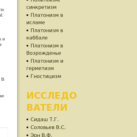
синкретизм
 to
Платонизм в
d.
исламе
Платонизм в
каббале
х и
е
Платонизм в
Возрожденье
Платонизм и
герметизм
Гностицизм
 В.
ИССЛЕДО
не
ВАТЕЛИ
Сидаш Т.Г.
Соловьев В.С.
Эрн В.Ф.