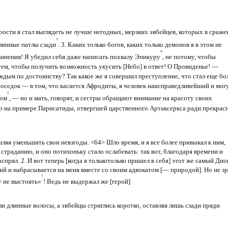
орости я стал выглядеть не лучше негодных, мерзких эвбейцев, которых в сраж
3
линные патлы сзади
. 3. Ка­ких только богов, каких только демонов я в этом не
4
винения! Я убедил себя даже на­писать похвалу Эпикуру
, не потому, чтобы
с тем, чтобы получить возможность уку­сить [Небо] в ответ! О Провиденье! —
аждым по достоинству? Так какое же я совершил преступление, что стал еще бо
соседок — в том, что касается Афродиты, я чело­век наисправедливейший и мог
5
том
, — но и мать, говорят, и сестры обращают внима­ние на красоту своих
но на примере Парисатиды, отвергшей царственного Артаксеркса ради прекрас
ышляя уменьшить свои не­взгоды. <64> Шло время, и я все более привыкал к ним,
страданию, и оно потихоньку стало ослабевать: так вот, благодаря времени и
воспрял. 2. И вот теперь [когда я только­только пришел в себя] этот же самый Дио
ий и набрасывается на меня вместе со сво­им адвокатом [— природой]. Но не з
7
у не выстоять»
! Ведь не выдержал же [герой]
 длинные волосы, а эвбейцы стриглись коротко, оставляя лишь сзади пряди