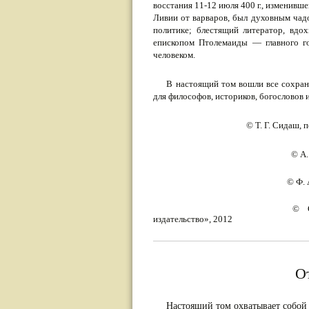
восстания 11-12 июля 400 г., изменив
Ливии от варваров, был духовным чадо
политике; блестящий литера­тор, вдо
епископом Птолемаиды — главного го
человеком.
В настоящий том вошли все сохран
для философов, историков, богословов 
© Т. Г. Сидаш, 
© А.
© Ф. 
© С
издательство», 2012
О
Настоящий том охватывает собой 