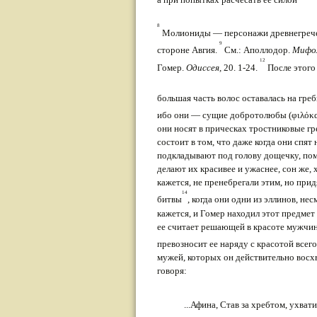
8
Молиониды — персонажи древнегреческ
9
стороне Авгия.
См.: Аполлодор.
Мифол
12
Гомер.
Одиссея,
20. 1-24.
После этого 
большая часть волос оставалась на греб
ибо они — су­щие добротолюбы (φιλόκα
они носят в прическах тростниковые г
состоит в том, что даже когда они спят
подкладывают под голову дощечку, помы
делают их красивее и ужаснее, сон же, 
кажется, не пренебрегали этим, но прид
14
битвы
, когда они одни из эллинов, не
кажется, и Гомер находил этот пред­мет
ее считает решающей в красоте мужчины
превозносит ее наряду с красотой всего
мужей, которых он действительно восхв
говоря:
...Афина, Став за хребтом, ухват