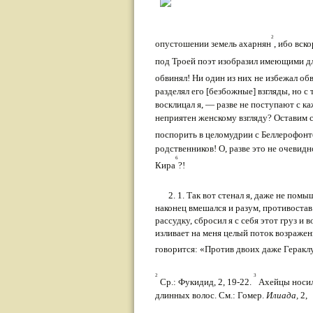
2
опустошении земель ахарнян
, ибо вск
под Троей поэт изобразил имеющими д
обвинял! Ни один из них не избежал об
разделял его [без­божные] взгляды, но 
восклицал я, — разве не поступают с к
неприятен женскому взгля­ду? Оставим 
поспорить в целомудрии с Бел­лерофон
родственников! О, разве это не очевид
6
Кира
?!
2. 1. Так вот стенал я, даже не пом
наконец вмешался и разум, противостав 
рассудку, сбро­сил я с себя этот груз и 
изливает на меня це­лый поток возражен
говорится: «Против двоих даже Геракл
2
3
Ср.: Фукидид, 2, 19-22.
Ахейцы носили
длинных волос. См.: Гомер.
Илиада,
2,